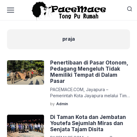
praja
Penertibaan di Pasar Otonom,
Pedagang Mengeluh Tidak
Memiliki Tempat di Dalam
Pasar
PACEMACE.COM, Jayapura –
Pemerintah Kota Jayapura melalui Tim
Terpadu Operasi Gabungan Keamanan
by
Admin
dan Ketertiban Masyarakat secara rutin
terus melaksanakan kegiatan di seluruh
Di Taman Kota dan Jembatan
wilayah Kota Jayapura. Pada kegiatan
Youtefa Sejumlah Miras dan
Operasi Gabungan yang dilaksanakan
Senjata Tajam Disita
hari Selasa (12/5/2026) Tim Operasi