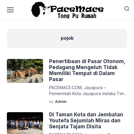
pojok
Penertibaan di Pasar Otonom,
Pedagang Mengeluh Tidak
Memiliki Tempat di Dalam
Pasar
PACEMACE.COM, Jayapura –
Pemerintah Kota Jayapura melalui Tim
Terpadu Operasi Gabungan Keamanan
by
Admin
dan Ketertiban Masyarakat secara rutin
terus melaksanakan kegiatan di seluruh
Di Taman Kota dan Jembatan
wilayah Kota Jayapura. Pada kegiatan
Youtefa Sejumlah Miras dan
Operasi Gabungan yang dilaksanakan
Senjata Tajam Disita
hari Selasa (12/5/2026) Tim Operasi