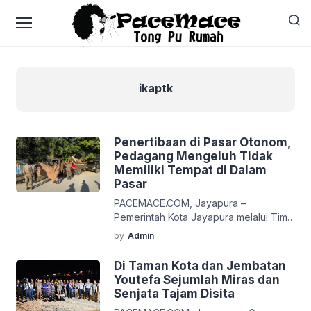
ikaptk
Penertibaan di Pasar Otonom,
Pedagang Mengeluh Tidak
Memiliki Tempat di Dalam
Pasar
PACEMACE.COM, Jayapura –
Pemerintah Kota Jayapura melalui Tim
Terpadu Operasi Gabungan Keamanan
by
Admin
dan Ketertiban Masyarakat secara rutin
terus melaksanakan kegiatan di seluruh
Di Taman Kota dan Jembatan
wilayah Kota Jayapura. Pada kegiatan
Youtefa Sejumlah Miras dan
Operasi Gabungan yang dilaksanakan
Senjata Tajam Disita
hari Selasa (12/5/2026) Tim Operasi